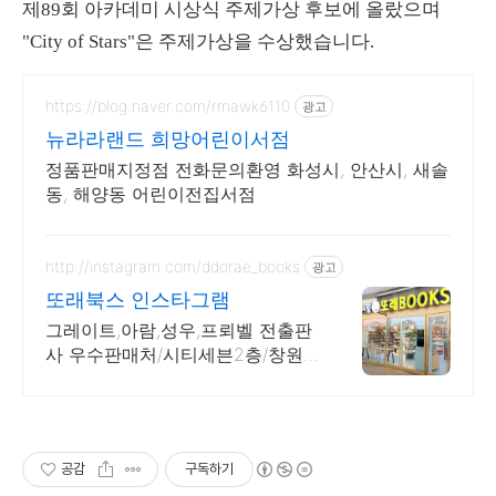
제89회 아카데미 시상식 주제가상 후보에 올랐으며
"City of Stars"은 주제가상을 수상했습니다.
https://blog.naver.com/rmawk6110
광고
뉴라라랜드 희망어린이서점
정품판매지정점 전화문의환영 화성시, 안산시, 새솔
동, 해양동 어린이전집서점
http://instagram.com/ddorae_books
광고
또래북스 인스타그램
그레이트,아람,성우,프뢰벨 전출판
사 우수판매처/시티세븐2층/창원
줌마협력/제로페이/
공감
구독하기